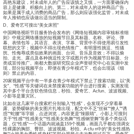
高艳东建议，对未成年人的广告应该慎之又慎，一方面要确保内
容上是健康、积极向上的。第二，对未成年人的这种商品广告，
如果是属于成人消费的商品广告，那么则应该强化监管，对未成
年人推销也应该做出适当的限制。
D、爱奇艺可搜出“美女床照”
中国网络视听节目服务协会发布的《网络短视频内容审核标准细
则》中规定网络播放的短视频节目及其标题、名称、评论、弹
幕、表情包等，其语言、表演、字幕、背景中不得使用易引发性
联想的文字；视频中不得出现色情推广、有明显性挑逗、性骚
扰、性侮辱或类似效果的画面、台词、音乐及音效；不得以偷
拍、走光、露点及各种挑逗性文字或图片作为视频节目标题、分
类或宣传推广。南都大数据研究院企业声誉研究中心在实测中发
现，部分短视频平台，即便在青少年模式下，也会出现该《细
则》禁止的内容。
20家视频平台中有一半多在青少年模式下禁止了搜索功能，以“美
女”、“性感”等关键词在未禁搜索功能的平台进行搜索，实测发现
其中多个平台含软色情信息，秒拍、爱奇艺、Acfun、波波视频、
小影等是重灾区。
比如在这几家平台搜索栏分别输入“性感”，会发现不少穿着暴
露、姿势暧昧的美女图片扎堆出现，配文中不乏“丝袜”“撩人”“诱
惑”“蛇腰”等字眼，点进浏览，内容更是“辣眼睛”。小影上可搜到
关于“性感”“性感美女”“性感美女热舞”“性感钢管舞”等多个类似话
题，仅“性感”一个话题内就涵盖159个视频，画面几乎都在强调女
性裸露的胸部、臀部。波波视频、秒拍、A cfu n中的“美女性感热
舞”“火辣美女秀性感身材”等部分视频点击次数超过百万。爱奇艺