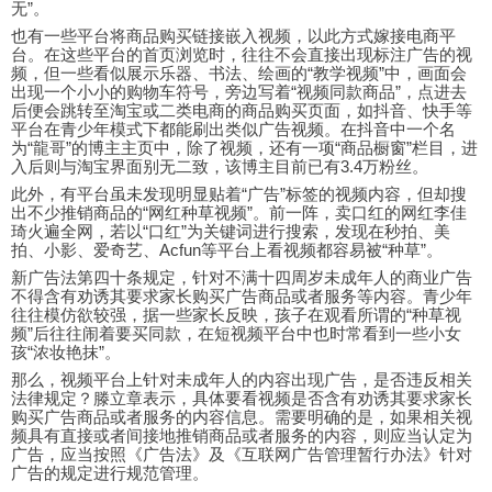
无”。
也有一些平台将商品购买链接嵌入视频，以此方式嫁接电商平
台。在这些平台的首页浏览时，往往不会直接出现标注广告的视
频，但一些看似展示乐器、书法、绘画的“教学视频”中，画面会
出现一个小小的购物车符号，旁边写着“视频同款商品”，点进去
后便会跳转至淘宝或二类电商的商品购买页面，如抖音、快手等
平台在青少年模式下都能刷出类似广告视频。在抖音中一个名
为“龍哥”的博主主页中，除了视频，还有一项“商品橱窗”栏目，进
入后则与淘宝界面别无二致，该博主目前已有3.4万粉丝。
此外，有平台虽未发现明显贴着“广告”标签的视频内容，但却搜
出不少推销商品的“网红种草视频”。前一阵，卖口红的网红李佳
琦火遍全网，若以“口红”为关键词进行搜索，发现在秒拍、美
拍、小影、爱奇艺、Acfun等平台上看视频都容易被“种草”。
新广告法第四十条规定，针对不满十四周岁未成年人的商业广告
不得含有劝诱其要求家长购买广告商品或者服务等内容。青少年
往往模仿欲较强，据一些家长反映，孩子在观看所谓的“种草视
频”后往往闹着要买同款，在短视频平台中也时常看到一些小女
孩“浓妆艳抹”。
那么，视频平台上针对未成年人的内容出现广告，是否违反相关
法律规定？滕立章表示，具体要看视频是否含有劝诱其要求家长
购买广告商品或者服务的内容信息。需要明确的是，如果相关视
频具有直接或者间接地推销商品或者服务的内容，则应当认定为
广告，应当按照《广告法》及《互联网广告管理暂行办法》针对
广告的规定进行规范管理。