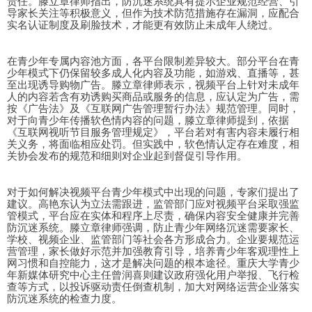
责任。滕立章律师指出，防沉迷系统具有提示企业规范经营、引
导家长关注等积极意义，但作为技术防范措施存在漏洞，应配合
实名认证制度及刷脸技术，才能更有效防止未成年人绕过。
在青少年专属内容池方面，各平台限制差异较大。部分平台在青
少年模式下仍保留较多成人化内容及功能，如游戏、直播等，甚
至出现诱导购物广告。滕立章律师表示，视频平台上针对未成年
人的内容若含有劝诱购买商品或服务的信息，应认定为广告，需
按《广告法》及《互联网广告管理暂行办法》规范管理。同时，
对于向青少年传播软色情内容的问题，滕立章律师提到，依据
《互联网视听节目服务管理规定》，平台若对有害内容未履行相
关义务，将面临相应处罚。但实践中，软色情认定存在难度，相
关协会发布的规范和细则对企业起到督促引导作用。
对于如何解决视频平台青少年模式中出现的问题，专家们提出了
建议。高艳东认为立法需跟进，监管部门应对视频平台采取强监
管模式，平台应在实体和程序上尽责，确保内容安全健康并完善
防沉迷系统。滕立章律师强调，防止青少年网络沉迷需要家长、
学校、视频企业、监管部门等社会各方形成合力。企业要规范运
营管理，家长做好示范并加强教育引导，培养青少年客观理性上
网习惯和自控能力，这才是解决问题的根本途径。重庆大学青少
年新媒体研究中心主任曾润喜则建议政府强化用户举报、飞行检
查等方式，以投诉驱动责任倒查机制，加大对网络运营企业落实
防沉迷系统的检查力度。