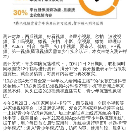
测评对象：西瓜视频、好看视频、全民小视频、秒拍、波波视
频、看了吗视频、微视、美拍、小影、梨视频、微博、哔哩哔
哩、Acfun、抖音、快手、火山小视频、爱奇艺、优酷、PP视
频、第一视频(腾讯视频因需青少年实名认证，本次未纳入测评样
本)
测评方式：青少年防沉迷模式下，在6月1日-3日期间，取相同时
间段围绕12个指标进行测评，满分12分，得分越低表示平台限制
越宽松。截至发稿前，对测评内容进行再次核实。
“10岁女孩4天打赏全家一半年收入给网络主播”“9岁女孩沉迷抖音
浓妆艳抹”“13岁男孩模仿短视频4分钟偷27部手机”等新闻近年来
屡见不鲜。风头正盛的短视频和直播背后，青少年沉迷现象堪
忧。
今年5月28日，在国家网信办指导下，西瓜视频、全民小视频等
14家短视频平台，以及腾讯视频、爱奇艺等4家网络视频平台统
一上线“青少年防沉迷系统”。加上此前试点上线该系统的抖音、
快手等，截至目前，共有21家视频App内置“青少年防沉迷系统”。
据了解，用户每日首次启动应用时，系统会进行弹窗引导选择“青
少年模式”；进入“青少年模式”后，访问内容、使用时段、服务功