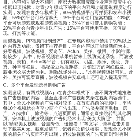
目、内容和功能大不相同。南都大数据研究院企业声誉研究中心
根据12项指标，对青少年模式下的平台内容和功能限制程度进行
实测，发现在青少年模式下，80%的视频平台可拍摄和发布小视
频；55%的平台可私信聊天；45%平台可使用搜索功能；40%的
平台可玩游戏或观看游戏类视频；35%平台可使用购物功能；
20%平台会向青少年推送广告；15%平台可使用直播、充值提
现、打赏等功能。
而梨视频、PP视频“限制最严”，在专属内容池中禁用了90%以上
的内容及功能，仅留下推荐栏目，平台内容以正能量新闻为主。
好看视频、波波视频、爱奇艺、Acfun、美拍、微博、小影的“限
制较少”。其中，好看视频在苹果机暂未上线防沉迷系统，而波波
视频、美拍、Acfun等平台，仍有游戏、明星、娱乐、美妆、穿
秀、种草等栏目。“揭秘爱豆私服穿搭、月销过万的网红假发、月
薪4k怎么买大牌包包、刺激战场外挂……”此类视频随处可见。此
外，美拍可观看直播，波波视频在安卓机上还可进入提现界面。
C、多个平台发现诱导购物广告
实测发现，有两成视频A pp在青少年模式下，会不同方式地推送
含广告链接的内容，甚至直接将广告视频夹杂在视频内容池中。
其中，全民小视频的广告相对较多，在首页靠前的视频中，平均
每10个视频就会有至少两个广告出现，广告类别涵盖购物、房
产、A pp推广、旅游等，点进页面后，通常会直接跳转到其他网
页。安卓机上波波视频的广告则经常出现“美女大胸照”，并配
以“精彩美女视频，音量降低，慢慢看！”等文字，诱导点击并自
动下载某A pp。截至发稿前，记者再次确认核实，发现全民小视
频的相关广告页面不再出现，但波波视频的广告页面则“时有时