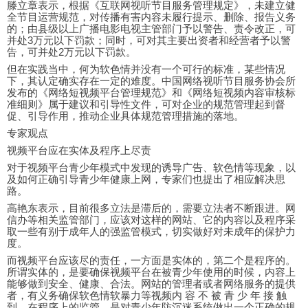
滕立章表示，根据《互联网视听节目服务管理规定》，未建立健
全节目运营规范，对传播有害内容未履行提示、删除、报告义务
的；由县级以上广播电影电视主管部门予以警告、责令改正，可
并处3万元以下罚款；同时，可对其主要出资者和经营者予以警
告，可并处2万元以下罚款。
但在实践当中，何为软色情并没有一个可行的标准，某些情况
下，其认定确实存在一定的难度。中国网络视听节目服务协会所
发布的《网络短视频平台管理规范》和《网络短视频内容审核标
准细则》属于建议和引导性文件，可对企业的规范管理起到督
促、引导作用，推动企业具体规范管理措施的落地。
专家观点
视频平台应在实体及程序上尽责
对于视频平台青少年模式中发现的诱导广告、软色情等现象，以
及如何正确引导青少年健康上网，专家们也提出了相应解决思
路。
高艳东表示，目前很多立法是滞后的，需要立法者不断跟进。网
信办等相关监管部门，应该对这样的网站、它的内容以及程序采
取一些有别于成年人的强监管模式，切实做好对未成年的保护力
度。
而视频平台应该尽的责任，一方面是实体的，第二个是程序的。
所谓实体的，是要确保视频平台在被青少年使用的时候，内容上
能够做到安全、健康、合法。网站的管理者或者网络服务的提供
者，有义务确保软色情软暴力等视频内 容 不 被 青 少 年 接 触
到。在程序上的监管，是对青少年防沉迷系统做出一个正确的规