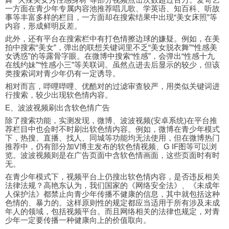
一方面在青少年专属内容池推荐唱儿歌、学英语、知百科、听故
事等丰富多样的栏目，一方面却在搜索结果中出现“美女床照”等
内容，形成鲜明反差。
此外，还有平台在搜索栏中有打色情擦边球的嫌疑。例如，在美
拍中搜索“美女”，弹出的联想关键词里不乏“美女脱衣舞”“性感美
女诱惑”的等露骨字眼。在微博中搜索“性感”，会弹出“性感十九
在线约妹”“性感小三”等关联词。虽然点进去后显示的较少，但该
类搜索词对青少年仍有一定诱导。
相对而言，哔哩哔哩、优酷对的过滤审查较严，用类似关键词进
行搜索，较少出现软色情内容。
E、波波视频刷出含软色情广告
除了搜索功能，实测发现，微博、波波视频(安卓系统)在平台推
荐栏目中也会时不时刷出软色情内容。例如，微博在青少年模式
下，热搜、直播、找人、同城等功能均无法使用，但在微博热门
推荐中，仍有部分加V博主发布的软色情视频、G IF图等可以浏
览。波波视频则是在广告页面中含软色情画面，这些页面时有时
无。
在青少年模式下，视频平台上仍搜出软色情内容，是否违反相关
法律法规？高艳东认为，我们国家的《网络安全法》、《未成年
人保护法》都禁止向青少年传播不健康的信息，其中就包括这种
色情的、暴力的。这样原则性的规定都应当适用于所有涉及未成
年人的领域，包括视频平台。而且网络相关的法律也规定，对青
少年一定要传播一种健康向上的价值取向。