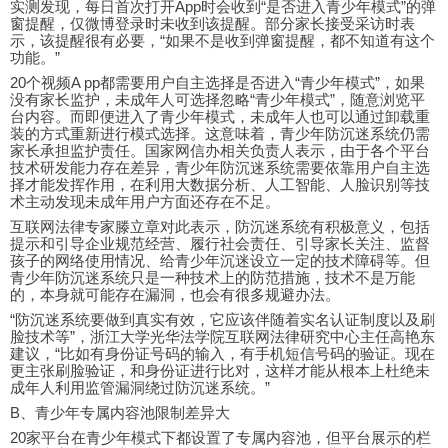
实测发现，每日首次打开App时会收到“是否进入青少年模式”的弹
窗提醒，仅微博登录时未收到该提醒。部分家长接受采访时表
示，该提醒很有必要，“如果不是收到弹窗提醒，都不知道有这个
功能。”
20个视频A pp都需要用户自主选择是否进入“青少年模式”，如果
没有家长监护，未成年人可选择忽略“青少年模式”，随意浏览平
台内容。而即便进入了青少年模式，未成年人也可以通过卸载重
装的方式重新进行模式选择。这意味着，青少年防沉迷系统仍需
家长承担监护责任。国家网信办相关负责人表示，由于各个平台
技术研发能力存在差异，青少年防沉迷系统需要依靠用户自主选
择才能发挥作用，在利用大数据分析、人工智能、人脸识别等技
术主动发现未成年用户方面还存在不足。
互联网法律专家滕立章对此表示，防沉迷系统有积极意义，包括
提示和引导企业规范经营、履行社会责任、引导家长关注、监督
孩子的网络使用情况、给青少年沉迷设立一定的技术障碍等。但
青少年防沉迷系统只是一种技术上的防范措施，技术不是万能
的，本身就可能存在漏洞，也会有很多规避办法。
“防沉迷系统要做到真实有效，它应该伴随着实名认证制度以及刷
脸技术等”，浙江大学光华法学院互联网法律研究中心主任高艳东
建议，“比如有身份证号码的输入，有手机短信号码的验证。现在
更主张刷脸验证，和身份证进行比对，这样才能从根本上杜绝未
成年人利用监管漏洞绕过防沉迷系统。”
B、青少年专属内容池限制差异大
20家平台在青少年模式下都设置了专属内容池，但平台展示的栏