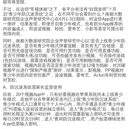
能等将受限。
不过，在这些“常规体验”之下，各平台有没有“自我发挥”？开
启“青少年防沉迷系统”之后，在不同平台会看到什么？南都大数
据研究院企业声誉研究中心在6月1-3日期间，对这些App进行逐
一测评，结果发现，即便开启青少年模式，也有部分App推荐的
内容偏成人，而波波视频、秒拍、爱奇艺、小影等甚至可搜出软
色情内容。
同时，南都大数据研究院企业声誉研究中心以“是否上线青少年防
沉迷系统、是否有青少年模式弹窗提醒、首页有无广告链接、是
否可用充值提现功能、是否可用打赏功能、是否可用直播功能、
是否可用聊天/私信功能、可否拍摄并发布小视频、可否操作游戏
(包括玩游戏，观看游戏视频等)、是否可用购物功能、是否可用
搜索功能、视频内容是否适宜青少年浏览”这12项为指标，对20家
视频平台进行“限制严格度”测评，结果显示，梨视频、PP视频对
青少年浏览内容管控最严，波波视频、爱奇艺、Acfun等则管控相
对宽松。
A、防沉迷系统需家长监督使用
目前，20个视频App中，只有好看视频在苹果系统尚未上线青少
年模式，其他平台在苹果和安卓均已上线“青少年防沉迷系统”。
青少年模式入口通常位于个人中心内，用户开通及关闭“青少年模
式”均需输入提前设置的独立密码。进入“青少年模式”后，每日使
用时长限定为累计40分钟，超出时间需重新输入密码才可使用；
每日22时至次日6时，进入“夜间防沉迷模式”，用户如需继续使用
A pp也需输入密码。