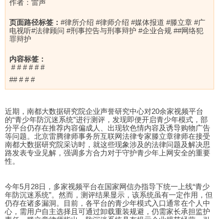
作者：雷声
页面路径标签：
#律所介绍 #律师介绍 #媒体报道 #滕立章 #广
电视听#法律顾问 #刑事控告与刑事辩护 #企业合规 ##网络犯
罪辩护
内容标签：
# # # # # #
## # # #
近期，南都大数据研究院企业声誉研究中心对20余家视频平台
的“青少年防沉迷系统”进行测评，发现即便开启青少年模式，部
分平台仍存在推荐内容偏成人、出现软色情内容及诱导购物广告
等问题。北京雷腾律师事务所互联网法律专家滕立章律师在接受
南都大数据研究院采访时，就这些现象涉及的法律问题及解决思
路发表专业见解，强调多方合力对于守护青少年上网安全的重要
性。
今年5月28日，多家视频平台在国家网信办指导下统一上线“青少
年防沉迷系统”。然而，测评结果显示，该系统虽有一定作用，但
仍存在诸多漏洞。目前，各平台的青少年模式入口通常在个人中
心，需用户自主选择且可通过卸载重装规避，仍需家长承担监护